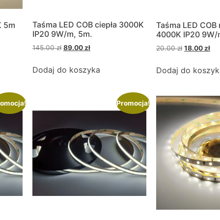
Taśma LED COB ciepła 3000K
K 5m
Taśma LED COB 
IP20 9W/m, 5m.
4000K IP20 9W/m
145.00
zł
89.00
zł
20.00
zł
18.00
zł
Dodaj do koszyka
Dodaj do koszyk
omocja!
Promocja!