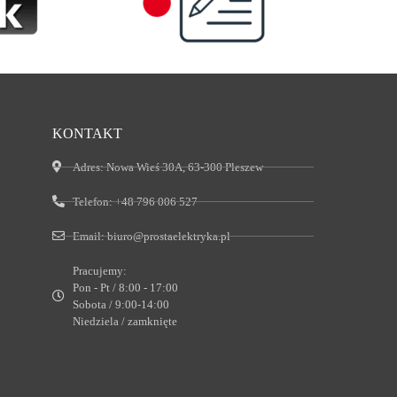
KONTAKT
Adres:
Nowa Wieś 30A, 63-300 Pleszew
Telefon:
+48 796 006 527
Email:
biuro@prostaelektryka.pl
Pracujemy:
Pon - Pt / 8:00 - 17:00
Sobota / 9:00-14:00
Niedziela / zamknięte