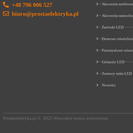
+48 796 006 527
Akcesoria meblow
biuro@prostaelektryka.pl
Akcesoria samoch
Żarówki LED
Domowe oświetlen
Przemysłowe oświe
Girlandy LED
Zestawy taśm LED
Nowości
Prostaelektryka.pl © 2025 Wszystkie prawa zastrzeżone.