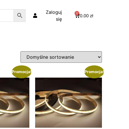
Zaloguj
0
0.00
zł
się
Promocja!
Promocja!