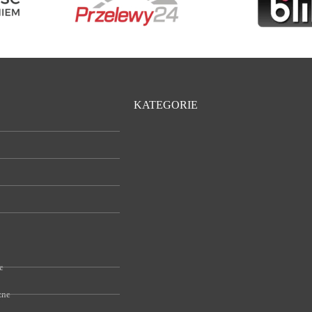
KATEGORIE
e
zne