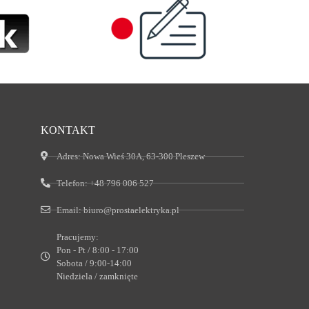
KONTAKT
Adres:
Nowa Wieś 30A, 63-300 Pleszew
Telefon:
+48 796 006 527
Email:
biuro@prostaelektryka.pl
Pracujemy:
Pon - Pt / 8:00 - 17:00
Sobota / 9:00-14:00
Niedziela / zamknięte