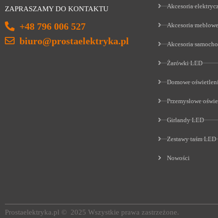
Akcesoria elektryc
ZAPRASZAMY DO KONTAKTU
+48 796 006 527
Akcesoria meblow
biuro@prostaelektryka.pl
Akcesoria samoch
Żarówki LED
Domowe oświetlen
Przemysłowe oświe
Girlandy LED
Zestawy taśm LED
Nowości
Prostaelektryka.pl © 2025 Wszystkie prawa zastrzeżone.