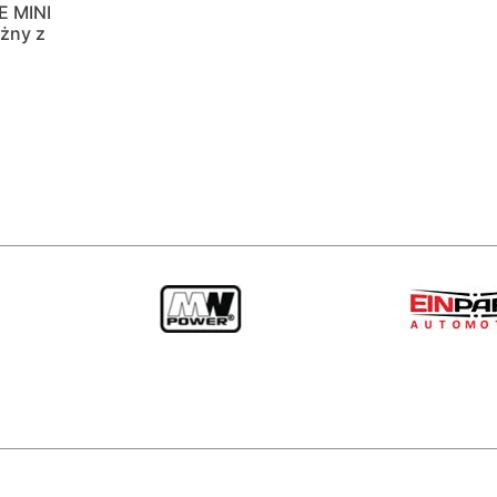
E MINI
żny z