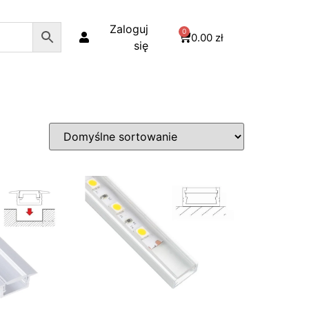
Zaloguj
0
0.00
zł
się