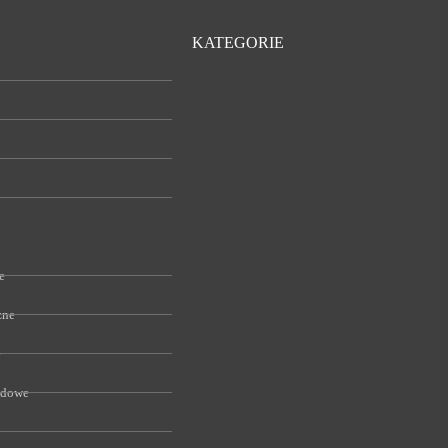
KATEGORIE
e
zne
e
odowe