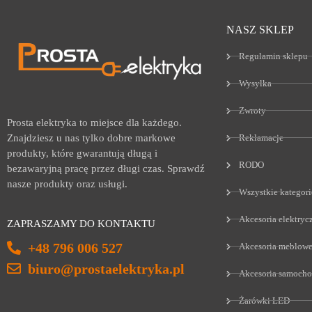
NASZ SKLEP
Regulamin sklepu
Wysyłka
Zwroty
Prosta elektryka to miejsce dla każdego.
Reklamacje
Znajdziesz u nas tylko dobre markowe
produkty, które gwarantują długą i
RODO
bezawaryjną pracę przez długi czas. Sprawdź
nasze produkty oraz usługi.
Wszystkie kategori
Akcesoria elektryc
ZAPRASZAMY DO KONTAKTU
+48 796 006 527
Akcesoria meblow
biuro@prostaelektryka.pl
Akcesoria samoch
Żarówki LED