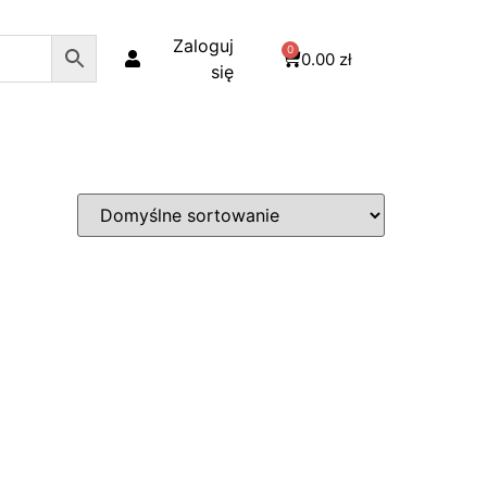
Zaloguj
0
0.00
zł
się