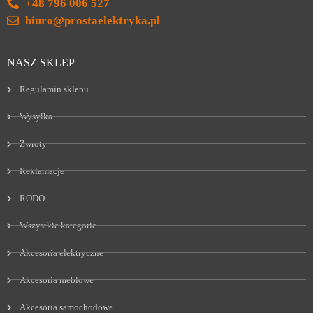
+48 796 006 527
biuro@prostaelektryka.pl
NASZ SKLEP
Regulamin sklepu
Wysyłka
Zwroty
Reklamacje
RODO
Wszystkie kategorie
Akcesoria elektryczne
Akcesoria meblowe
Akcesoria samochodowe