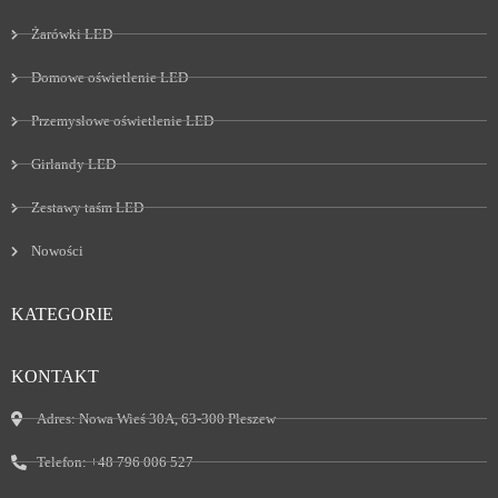
Żarówki LED
Domowe oświetlenie LED
Przemysłowe oświetlenie LED
Girlandy LED
Zestawy taśm LED
Nowości
KATEGORIE
KONTAKT
Adres:
Nowa Wieś 30A, 63-300 Pleszew
Telefon:
+48 796 006 527