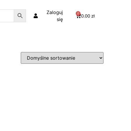
Zaloguj
0
0.00
zł
się