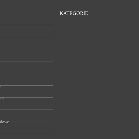
KATEGORIE
e
zne
e
odowe