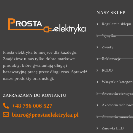
NASZ SKLEP
Regulamin sklepu
Wysyłka
Zwroty
Prosta elektryka to miejsce dla każdego.
Reklamacje
Znajdziesz u nas tylko dobre markowe
produkty, które gwarantują długą i
RODO
bezawaryjną pracę przez długi czas. Sprawdź
nasze produkty oraz usługi.
Wszystkie kategori
Akcesoria elektryc
ZAPRASZAMY DO KONTAKTU
+48 796 006 527
Akcesoria meblow
biuro@prostaelektryka.pl
Akcesoria samoch
Żarówki LED