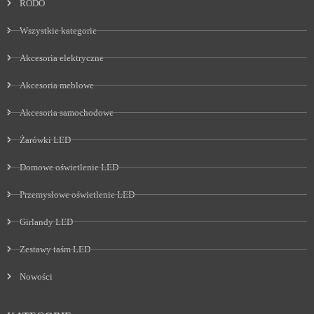
RODO
Wszystkie kategorie
Akcesoria elektryczne
Akcesoria meblowe
Akcesoria samochodowe
Żarówki LED
Domowe oświetlenie LED
Przemysłowe oświetlenie LED
Girlandy LED
Zestawy taśm LED
Nowości