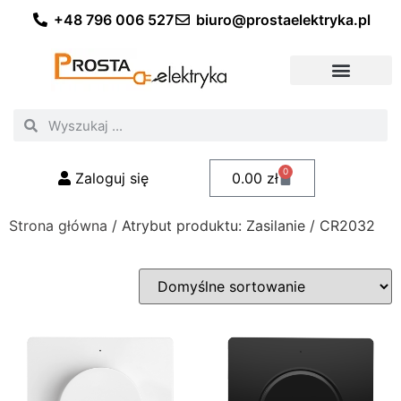
+48 796 006 527
biuro@prostaelektryka.pl
Wszystkie kategorie
Akcesoria elektryczne
Akcesoria meblowe
Akcesoria samochodowe
Oświetlenie ogrodowe
Domowe oświetlenie LED
Przemysłowe oświetlenie LED
Zestawy taśm LED
Polecani fachowcy
0
Zaloguj się
0.00
zł
Strona główna
/ Atrybut produktu: Zasilanie / CR2032