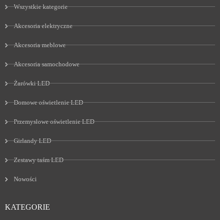
Wszystkie kategorie
Akcesoria elektryczne
Akcesoria meblowe
Akcesoria samochodowe
Żarówki LED
Domowe oświetlenie LED
Przemysłowe oświetlenie LED
Girlandy LED
Zestawy taśm LED
Nowości
KATEGORIE