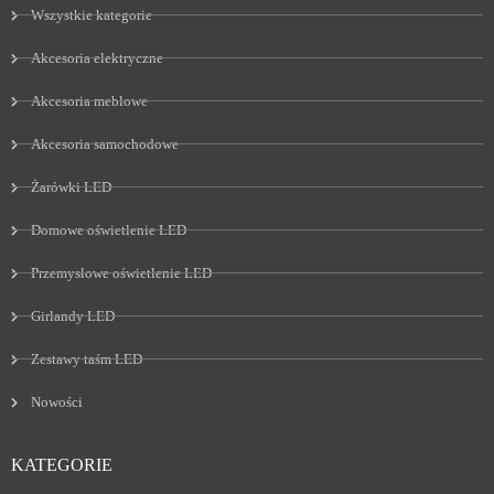
Wszystkie kategorie
Akcesoria elektryczne
Akcesoria meblowe
Akcesoria samochodowe
Żarówki LED
Domowe oświetlenie LED
Przemysłowe oświetlenie LED
Girlandy LED
Zestawy taśm LED
Nowości
KATEGORIE