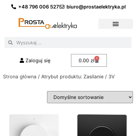
+48 796 006 527
biuro@prostaelektryka.pl
Wszystkie kategorie
Akcesoria elektryczne
Akcesoria meblowe
Akcesoria samochodowe
Oświetlenie ogrodowe
Domowe oświetlenie LED
Przemysłowe oświetlenie LED
Zestawy taśm LED
Polecani fachowcy
0
Zaloguj się
0.00
zł
Strona główna
/ Atrybut produktu: Zasilanie / 3V