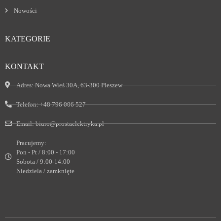
Nowości
KATEGORIE
KONTAKT
Adres:
Nowa Wieś 30A, 63-300 Pleszew
Telefon:
+48 796 006 527
Email:
biuro@prostaelektryka.pl
Pracujemy:
Pon - Pt / 8:00 - 17:00
Sobota / 9:00-14:00
Niedziela / zamknięte