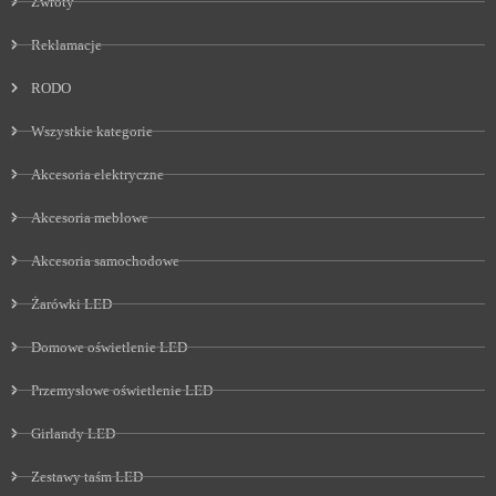
Zwroty
Reklamacje
RODO
Wszystkie kategorie
Akcesoria elektryczne
Akcesoria meblowe
Akcesoria samochodowe
Żarówki LED
Domowe oświetlenie LED
Przemysłowe oświetlenie LED
Girlandy LED
Zestawy taśm LED