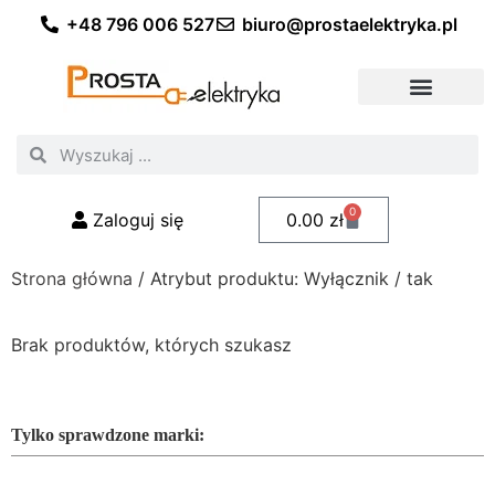
+48 796 006 527
biuro@prostaelektryka.pl
Wszystkie kategorie
Akcesoria elektryczne
Akcesoria meblowe
Akcesoria samochodowe
Oświetlenie ogrodowe
Domowe oświetlenie LED
Przemysłowe oświetlenie LED
Zestawy taśm LED
Polecani fachowcy
0
Zaloguj się
0.00
zł
Strona główna
/ Atrybut produktu: Wyłącznik / tak
Brak produktów, których szukasz
Tylko sprawdzone marki: