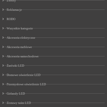
Zwroty
Reklamacje
RODO
Wszystkie kategorie
Akcesoria elektryczne
Akcesoria meblowe
Akcesoria samochodowe
Żarówki LED
Domowe oświetlenie LED
Przemysłowe oświetlenie LED
Girlandy LED
Zestawy taśm LED