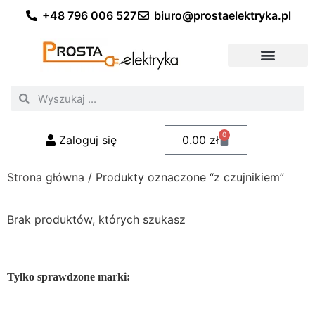
+48 796 006 527
biuro@prostaelektryka.pl
Wszystkie kategorie
Akcesoria elektryczne
Akcesoria meblowe
Akcesoria samochodowe
Oświetlenie ogrodowe
Domowe oświetlenie LED
Przemysłowe oświetlenie LED
Zestawy taśm LED
Polecani fachowcy
0
Zaloguj się
0.00
zł
Strona główna
/ Produkty oznaczone “z czujnikiem”
Brak produktów, których szukasz
Tylko sprawdzone marki: