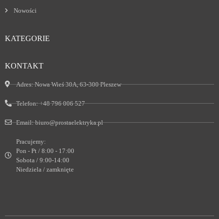
Nowości
KATEGORIE
KONTAKT
Adres:
Nowa Wieś 30A, 63-300 Pleszew
Telefon:
+48 796 006 527
Email:
biuro@prostaelektryka.pl
Pracujemy:
Pon - Pt / 8:00 - 17:00
Sobota / 9:00-14:00
Niedziela / zamknięte