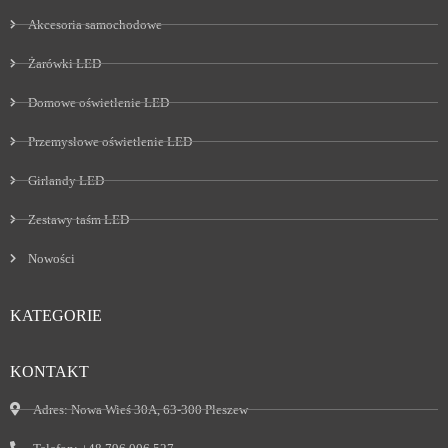
Akcesoria samochodowe
Żarówki LED
Domowe oświetlenie LED
Przemysłowe oświetlenie LED
Girlandy LED
Zestawy taśm LED
Nowości
KATEGORIE
KONTAKT
Adres:
Nowa Wieś 30A, 63-300 Pleszew