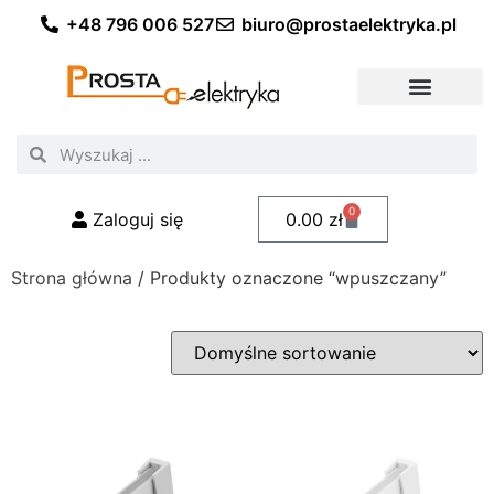
+48 796 006 527
biuro@prostaelektryka.pl
Wszystkie kategorie
Akcesoria elektryczne
Akcesoria meblowe
Akcesoria samochodowe
Oświetlenie ogrodowe
Domowe oświetlenie LED
Przemysłowe oświetlenie LED
Zestawy taśm LED
Polecani fachowcy
0
Zaloguj się
0.00
zł
Strona główna
/ Produkty oznaczone “wpuszczany”