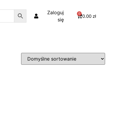
Zaloguj
0
0.00
zł
się