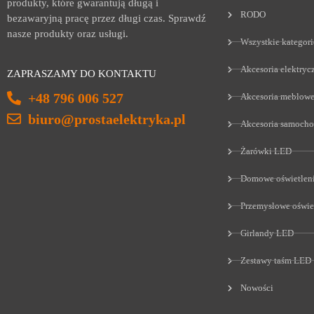
produkty, które gwarantują długą i
RODO
bezawaryjną pracę przez długi czas. Sprawdź
nasze produkty oraz usługi.
Wszystkie kategori
Akcesoria elektryc
ZAPRASZAMY DO KONTAKTU
+48 796 006 527
Akcesoria meblow
biuro@prostaelektryka.pl
Akcesoria samoch
Żarówki LED
Domowe oświetlen
Przemysłowe oświe
Girlandy LED
Zestawy taśm LED
Nowości