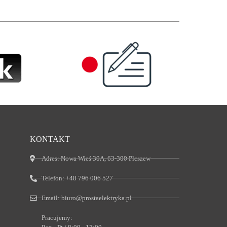
KONTAKT
Adres:
Nowa Wieś 30A, 63-300 Pleszew
Telefon:
+48 796 006 527
Email:
biuro@prostaelektryka.pl
Pracujemy: