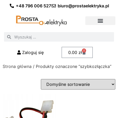
+48 796 006 527
biuro@prostaelektryka.pl
Wszystkie kategorie
Akcesoria elektryczne
Akcesoria meblowe
Akcesoria samochodowe
Oświetlenie ogrodowe
Domowe oświetlenie LED
Przemysłowe oświetlenie LED
Zestawy taśm LED
Polecani fachowcy
0
Zaloguj się
0.00
zł
Strona główna
/ Produkty oznaczone “szybkozłączka”