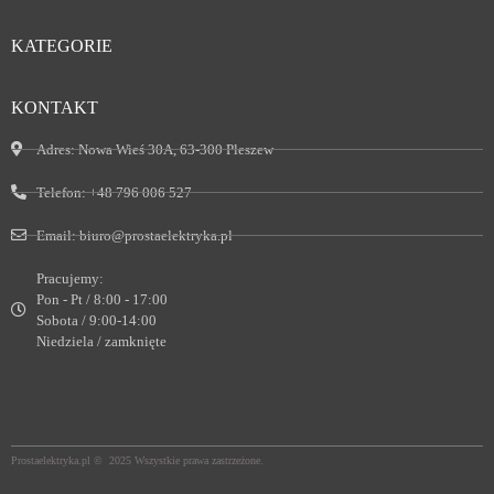
KATEGORIE
KONTAKT
Adres:
Nowa Wieś 30A, 63-300 Pleszew
Telefon:
+48 796 006 527
Email:
biuro@prostaelektryka.pl
Pracujemy:
Pon - Pt / 8:00 - 17:00
Sobota / 9:00-14:00
Niedziela / zamknięte
Prostaelektryka.pl © 2025 Wszystkie prawa zastrzeżone.