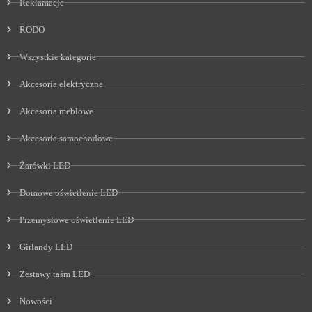
Reklamacje
RODO
Wszystkie kategorie
Akcesoria elektryczne
Akcesoria meblowe
Akcesoria samochodowe
Żarówki LED
Domowe oświetlenie LED
Przemysłowe oświetlenie LED
Girlandy LED
Zestawy taśm LED
Nowości