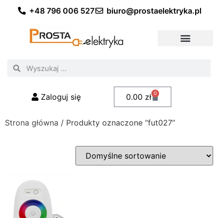
+48 796 006 527
biuro@prostaelektryka.pl
Wszystkie kategorie
Akcesoria elektryczne
Akcesoria meblowe
Akcesoria samochodowe
Oświetlenie ogrodowe
Domowe oświetlenie LED
Przemysłowe oświetlenie LED
Zestawy taśm LED
Polecani fachowcy
0
Zaloguj się
0.00
zł
Strona główna
/ Produkty oznaczone “fut027”