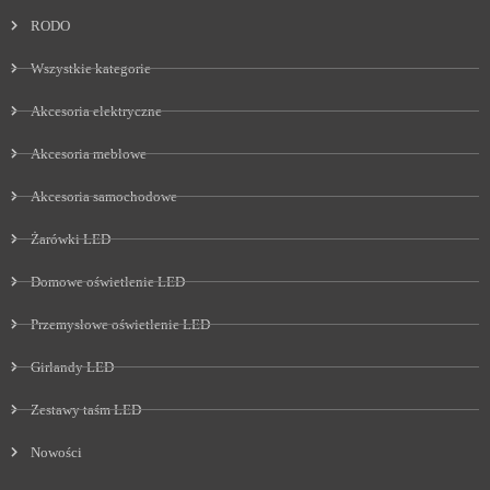
RODO
Wszystkie kategorie
Akcesoria elektryczne
Akcesoria meblowe
Akcesoria samochodowe
Żarówki LED
Domowe oświetlenie LED
Przemysłowe oświetlenie LED
Girlandy LED
Zestawy taśm LED
Nowości