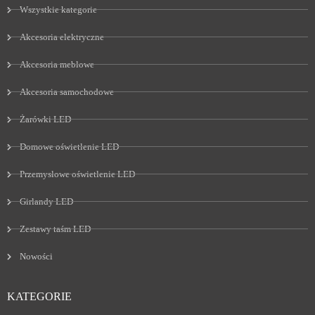
Wszystkie kategorie
Akcesoria elektryczne
Akcesoria meblowe
Akcesoria samochodowe
Żarówki LED
Domowe oświetlenie LED
Przemysłowe oświetlenie LED
Girlandy LED
Zestawy taśm LED
Nowości
KATEGORIE