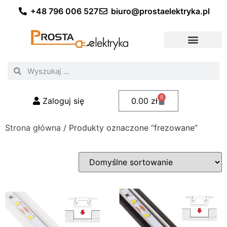
+48 796 006 527
biuro@prostaelektryka.pl
Wszystkie kategorie
Akcesoria elektryczne
Akcesoria meblowe
Akcesoria samochodowe
Oświetlenie ogrodowe
Domowe oświetlenie LED
Przemysłowe oświetlenie LED
Zestawy taśm LED
Polecani fachowcy
0
Zaloguj się
0.00
zł
Strona główna
/ Produkty oznaczone “frezowane”