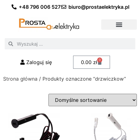
+48 796 006 527
biuro@prostaelektryka.pl
Wszystkie kategorie
Akcesoria elektryczne
Akcesoria meblowe
Akcesoria samochodowe
Oświetlenie ogrodowe
Domowe oświetlenie LED
Przemysłowe oświetlenie LED
Zestawy taśm LED
Polecani fachowcy
0
Zaloguj się
0.00
zł
Strona główna
/ Produkty oznaczone “drzwiczkow”