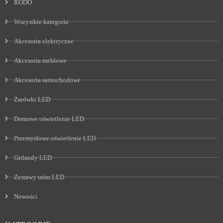
RODO
Wszystkie kategorie
Akcesoria elektryczne
Akcesoria meblowe
Akcesoria samochodowe
Żarówki LED
Domowe oświetlenie LED
Przemysłowe oświetlenie LED
Girlandy LED
Zestawy taśm LED
Nowości