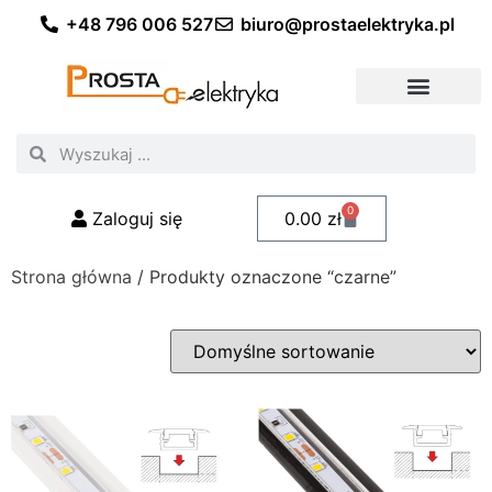
+48 796 006 527
biuro@prostaelektryka.pl
Wszystkie kategorie
Akcesoria elektryczne
Akcesoria meblowe
Akcesoria samochodowe
Oświetlenie ogrodowe
Domowe oświetlenie LED
Przemysłowe oświetlenie LED
Zestawy taśm LED
Polecani fachowcy
0
Zaloguj się
0.00
zł
Strona główna
/ Produkty oznaczone “czarne”