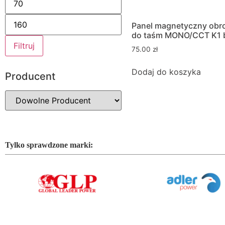
Panel magnetyczny obr
do taśm MONO/CCT K1 b
Filtruj
75.00
zł
Dodaj do koszyka
Producent
Tylko sprawdzone marki: