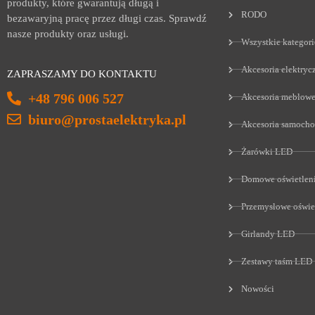
produkty, które gwarantują długą i
RODO
bezawaryjną pracę przez długi czas. Sprawdź
nasze produkty oraz usługi.
Wszystkie kategori
Akcesoria elektryc
ZAPRASZAMY DO KONTAKTU
+48 796 006 527
Akcesoria meblow
biuro@prostaelektryka.pl
Akcesoria samoch
Żarówki LED
Domowe oświetlen
Przemysłowe oświe
Girlandy LED
Zestawy taśm LED
Nowości