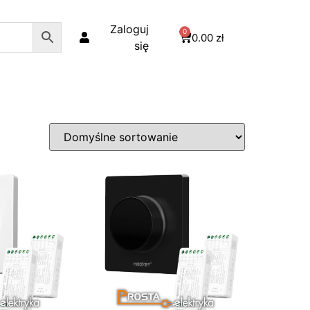
Zaloguj
0
0.00
zł
się