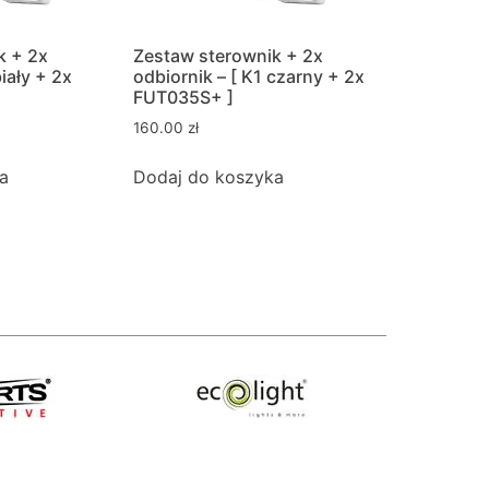
k + 2x
Zestaw sterownik + 2x
biały + 2x
odbiornik – [ K1 czarny + 2x
FUT035S+ ]
160.00
zł
a
Dodaj do koszyka