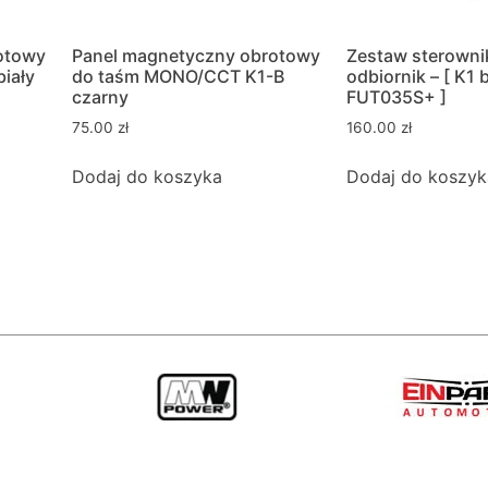
otowy
Panel magnetyczny obrotowy
Zestaw sterowni
iały
do taśm MONO/CCT K1-B
odbiornik – [ K1 
czarny
FUT035S+ ]
75.00
zł
160.00
zł
Dodaj do koszyka
Dodaj do koszyk