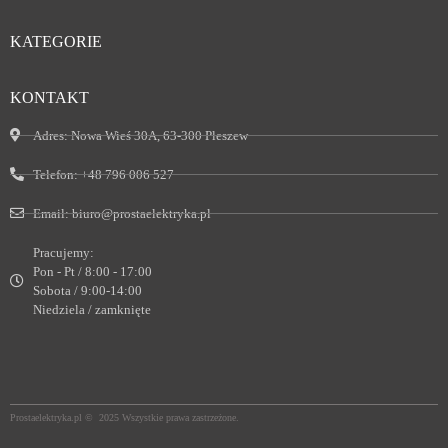
KATEGORIE
KONTAKT
Adres:
Nowa Wieś 30A, 63-300 Pleszew
Telefon:
+48 796 006 527
Email:
biuro@prostaelektryka.pl
Pracujemy:
Pon - Pt / 8:00 - 17:00
Sobota / 9:00-14:00
Niedziela / zamknięte
Prostaelektryka.pl © 2025 Wszystkie prawa zastrzeżone.