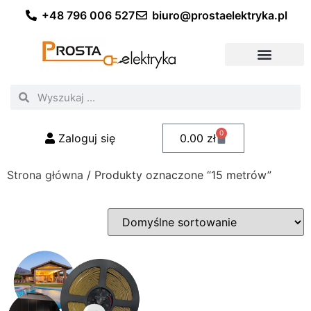
+48 796 006 527
biuro@prostaelektryka.pl
Wszystkie kategorie
Akcesoria elektryczne
Akcesoria meblowe
Akcesoria samochodowe
Oświetlenie ogrodowe
Domowe oświetlenie LED
Przemysłowe oświetlenie LED
Zestawy taśm LED
Polecani fachowcy
0
Zaloguj się
0.00
zł
Strona główna
/ Produkty oznaczone “15 metrów”