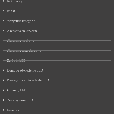
Reklamacje
RODO
Wszystkie kategorie
Akcesoria elektryczne
Akcesoria meblowe
Akcesoria samochodowe
Żarówki LED
Domowe oświetlenie LED
Przemysłowe oświetlenie LED
Girlandy LED
Zestawy taśm LED
Nowości