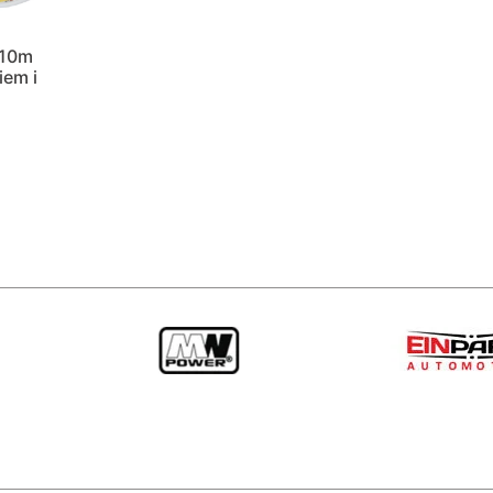
 10m
iem i