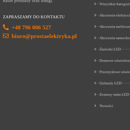
nasze produkty oraz usługi.
Wszystkie kategori
Akcesoria elektryc
ZAPRASZAMY DO KONTAKTU
+48 796 006 527
Akcesoria meblow
biuro@prostaelektryka.pl
Akcesoria samoch
Żarówki LED
Domowe oświetlen
Przemysłowe oświe
Girlandy LED
Zestawy taśm LED
Nowości