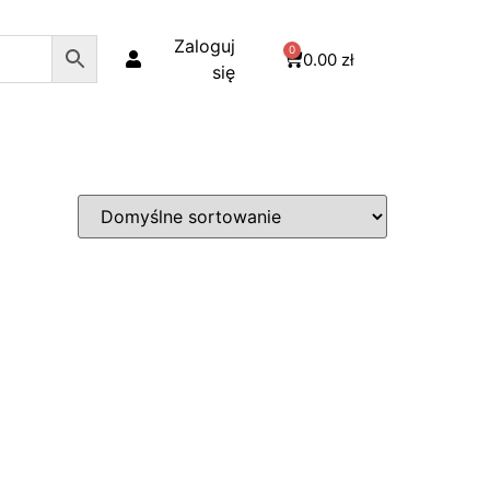
Zaloguj
0
0.00
zł
się