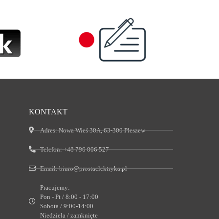
KONTAKT
Adres:
Nowa Wieś 30A, 63-300 Pleszew
Telefon:
+48 796 006 527
Email:
biuro@prostaelektryka.pl
Pracujemy:
Pon - Pt / 8:00 - 17:00
Sobota / 9:00-14:00
Niedziela / zamknięte