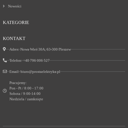
Nowości
KATEGORIE
KONTAKT
Adres:
Nowa Wieś 30A, 63-300 Pleszew
Telefon:
+48 796 006 527
Email:
biuro@prostaelektryka.pl
Pracujemy:
Pon - Pt / 8:00 - 17:00
Sobota / 9:00-14:00
Niedziela / zamknięte