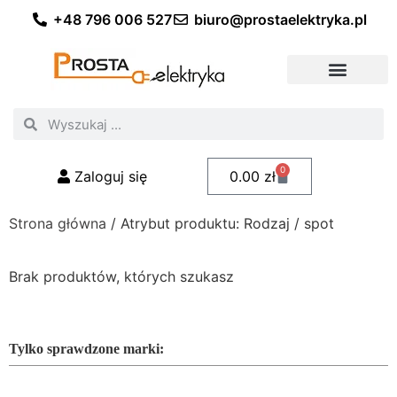
+48 796 006 527
biuro@prostaelektryka.pl
Wszystkie kategorie
Akcesoria elektryczne
Akcesoria meblowe
Akcesoria samochodowe
Oświetlenie ogrodowe
Domowe oświetlenie LED
Przemysłowe oświetlenie LED
Zestawy taśm LED
Polecani fachowcy
0
Zaloguj się
0.00
zł
Strona główna
/ Atrybut produktu: Rodzaj / spot
Brak produktów, których szukasz
Tylko sprawdzone marki: