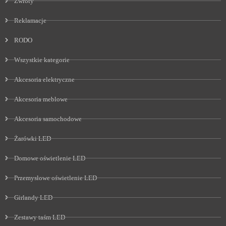
Zwroty
Reklamacje
RODO
Wszystkie kategorie
Akcesoria elektryczne
Akcesoria meblowe
Akcesoria samochodowe
Żarówki LED
Domowe oświetlenie LED
Przemysłowe oświetlenie LED
Girlandy LED
Zestawy taśm LED