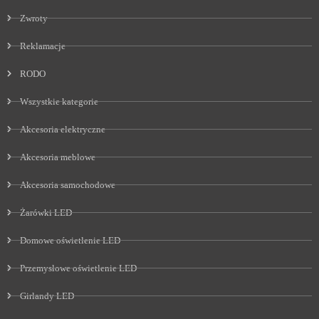
Zwroty
Reklamacje
RODO
Wszystkie kategorie
Akcesoria elektryczne
Akcesoria meblowe
Akcesoria samochodowe
Żarówki LED
Domowe oświetlenie LED
Przemysłowe oświetlenie LED
Girlandy LED