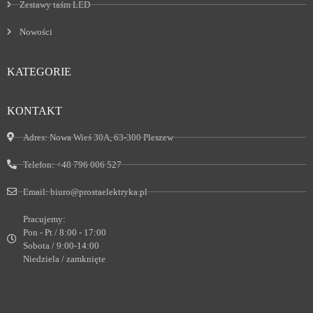
Zestawy taśm LED
Nowości
KATEGORIE
KONTAKT
Adres:
Nowa Wieś 30A, 63-300 Pleszew
Telefon:
+48 796 006 527
Email:
biuro@prostaelektryka.pl
Pracujemy:
Pon - Pt / 8:00 - 17:00
Sobota / 9:00-14:00
Niedziela / zamknięte