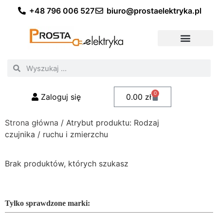
+48 796 006 527
biuro@prostaelektryka.pl
Wszystkie kategorie
Akcesoria elektryczne
Akcesoria meblowe
Akcesoria samochodowe
Oświetlenie ogrodowe
Domowe oświetlenie LED
Przemysłowe oświetlenie LED
Zestawy taśm LED
Polecani fachowcy
0
Zaloguj się
0.00
zł
Strona główna
/ Atrybut produktu: Rodzaj
czujnika / ruchu i zmierzchu
Brak produktów, których szukasz
Tylko sprawdzone marki: