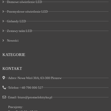
Domowe oświetlenie LED
Przemysłowe oświetlenie LED
Girlandy LED
Zestawy taśm LED
Nowości
KATEGORIE
KONTAKT
Adres:
Nowa Wieś 30A, 63-300 Pleszew
Telefon:
+48 796 006 527
Email:
biuro@prostaelektryka.pl
Pracujemy: