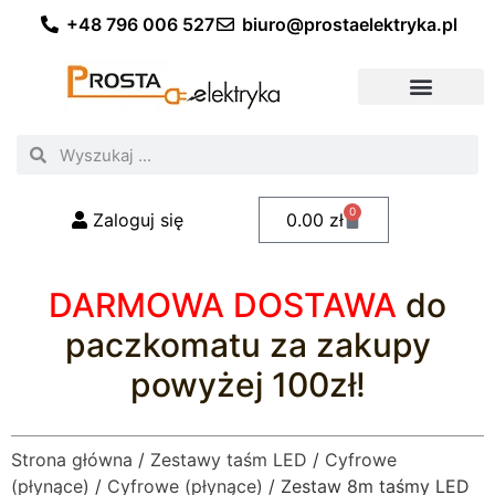
+48 796 006 527
biuro@prostaelektryka.pl
Wszystkie kategorie
Akcesoria elektryczne
Akcesoria meblowe
Akcesoria samochodowe
Oświetlenie ogrodowe
Domowe oświetlenie LED
Przemysłowe oświetlenie LED
Zestawy taśm LED
Polecani fachowcy
0
Zaloguj się
0.00
zł
DARMOWA DOSTAWA
do
paczkomatu za zakupy
powyżej 100zł!
Strona główna
/
Zestawy taśm LED
/
Cyfrowe
(płynące)
/
Cyfrowe (płynące)
/ Zestaw 8m taśmy LED