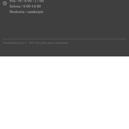
Pon - Pt / 8:00 - 17:00
Sobota / 9:00-14:00
Niedziela / zamknięte
Prostaelektryka.pl © 2025 Wszystkie prawa zastrzeżone.