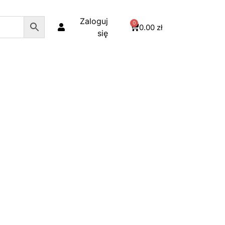
Zaloguj
0
0.00
zł
się