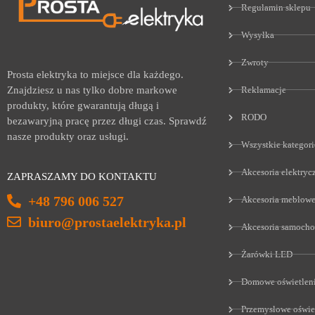
Regulamin sklepu
Wysyłka
Zwroty
Prosta elektryka to miejsce dla każdego.
Reklamacje
Znajdziesz u nas tylko dobre markowe
produkty, które gwarantują długą i
RODO
bezawaryjną pracę przez długi czas. Sprawdź
nasze produkty oraz usługi.
Wszystkie kategori
Akcesoria elektryc
ZAPRASZAMY DO KONTAKTU
+48 796 006 527
Akcesoria meblow
biuro@prostaelektryka.pl
Akcesoria samoch
Żarówki LED
Domowe oświetlen
Przemysłowe oświe