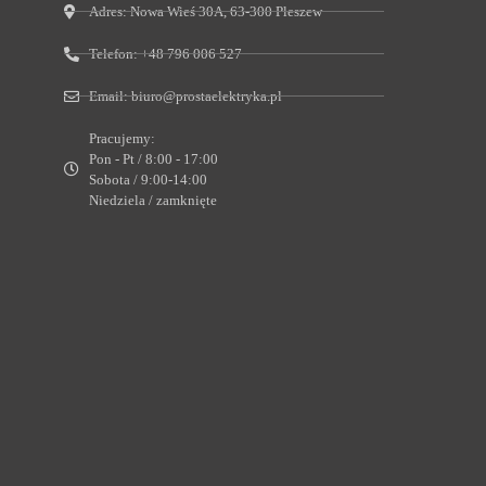
Adres:
Nowa Wieś 30A, 63-300 Pleszew
Telefon:
+48 796 006 527
Email:
biuro@prostaelektryka.pl
Pracujemy:
Pon - Pt / 8:00 - 17:00
Sobota / 9:00-14:00
Niedziela / zamknięte