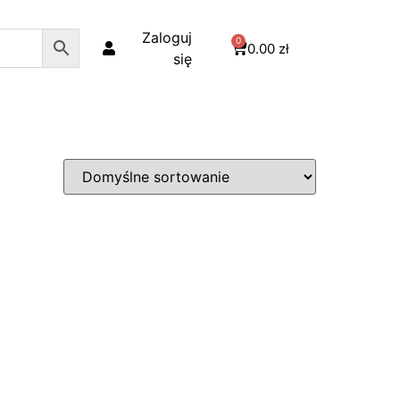
Zaloguj
0
0.00
zł
się