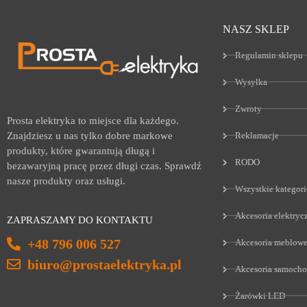
NASZ SKLEP
Regulamin sklepu
Wysyłka
Zwroty
Prosta elektryka to miejsce dla każdego.
Reklamacje
Znajdziesz u nas tylko dobre markowe
produkty, które gwarantują długą i
RODO
bezawaryjną pracę przez długi czas. Sprawdź
nasze produkty oraz usługi.
Wszystkie kategori
Akcesoria elektryc
ZAPRASZAMY DO KONTAKTU
+48 796 006 527
Akcesoria meblow
biuro@prostaelektryka.pl
Akcesoria samoch
Żarówki LED