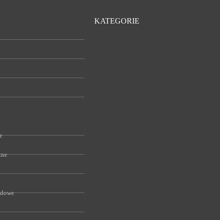
KATEGORIE
e
zne
e
odowe