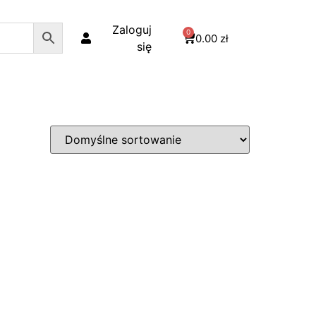
Zaloguj
0
0.00
zł
się