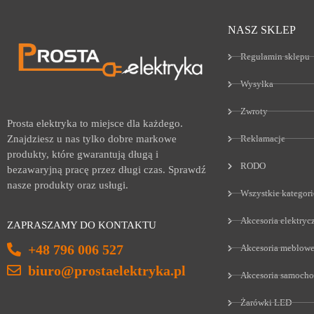
NASZ SKLEP
Regulamin sklepu
Wysyłka
Zwroty
Prosta elektryka to miejsce dla każdego.
Reklamacje
Znajdziesz u nas tylko dobre markowe
produkty, które gwarantują długą i
RODO
bezawaryjną pracę przez długi czas. Sprawdź
nasze produkty oraz usługi.
Wszystkie kategori
Akcesoria elektryc
ZAPRASZAMY DO KONTAKTU
+48 796 006 527
Akcesoria meblow
biuro@prostaelektryka.pl
Akcesoria samoch
Żarówki LED