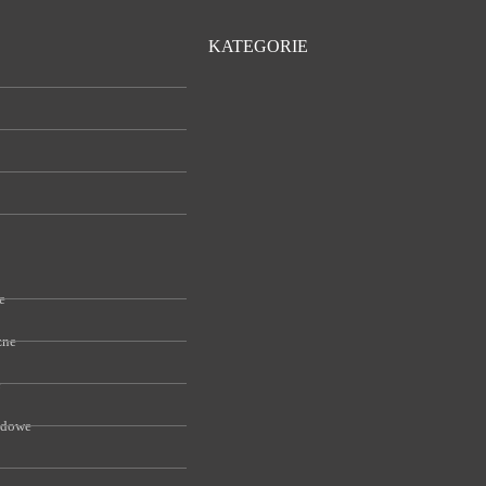
KATEGORIE
e
zne
e
odowe