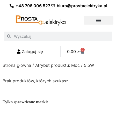
+48 796 006 527
biuro@prostaelektryka.pl
Wszystkie kategorie
Akcesoria elektryczne
Akcesoria meblowe
Akcesoria samochodowe
Oświetlenie ogrodowe
Domowe oświetlenie LED
Przemysłowe oświetlenie LED
Zestawy taśm LED
Polecani fachowcy
0
Zaloguj się
0.00
zł
Strona główna
/ Atrybut produktu: Moc / 5,5W
Brak produktów, których szukasz
Tylko sprawdzone marki: