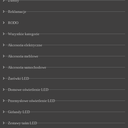
Zwroty
Reklamacje
RODO
Wszystkie kategorie
Akcesoria elektryczne
Akcesoria meblowe
Akcesoria samochodowe
Żarówki LED
Domowe oświetlenie LED
Przemysłowe oświetlenie LED
Girlandy LED
Zestawy taśm LED