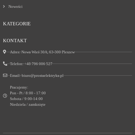
Nowości
KATEGORIE
KONTAKT
Adres:
Nowa Wieś 30A, 63-300 Pleszew
Telefon:
+48 796 006 527
Email:
biuro@prostaelektryka.pl
Pracujemy:
Pon - Pt / 8:00 - 17:00
Sobota / 9:00-14:00
Niedziela / zamknięte