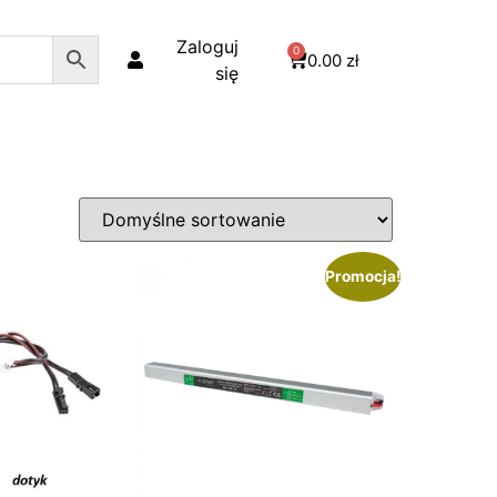
Zaloguj
0
0.00
zł
się
Promocja!