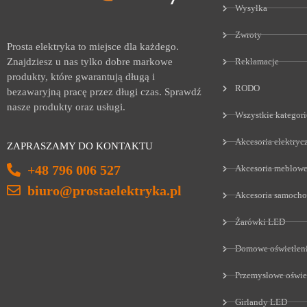
Wysyłka
Zwroty
Prosta elektryka to miejsce dla każdego.
Reklamacje
Znajdziesz u nas tylko dobre markowe
produkty, które gwarantują długą i
RODO
bezawaryjną pracę przez długi czas. Sprawdź
nasze produkty oraz usługi.
Wszystkie kategori
Akcesoria elektryc
ZAPRASZAMY DO KONTAKTU
+48 796 006 527
Akcesoria meblow
biuro@prostaelektryka.pl
Akcesoria samoch
Żarówki LED
Domowe oświetlen
Przemysłowe oświe
Girlandy LED