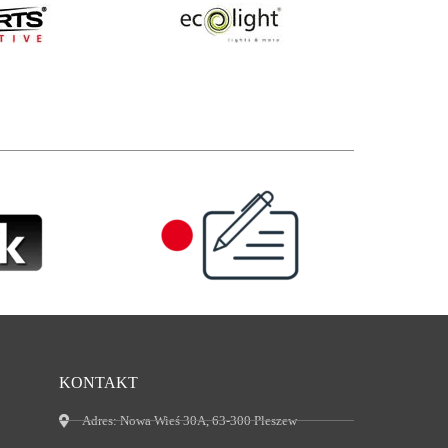
KONTAKT
Adres:
Nowa Wieś 30A, 63-300 Pleszew