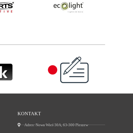
KONTAKT
Adres:
Nowa Wieś 30A, 63-300 Pleszew