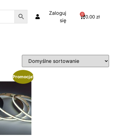
Zaloguj
0
0.00
zł
się
Promocja!