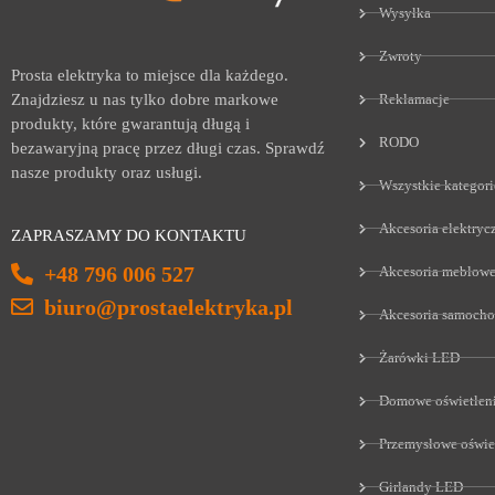
Wysyłka
Zwroty
Prosta elektryka to miejsce dla każdego.
Reklamacje
Znajdziesz u nas tylko dobre markowe
produkty, które gwarantują długą i
RODO
bezawaryjną pracę przez długi czas. Sprawdź
nasze produkty oraz usługi.
Wszystkie kategori
Akcesoria elektryc
ZAPRASZAMY DO KONTAKTU
+48 796 006 527
Akcesoria meblow
biuro@prostaelektryka.pl
Akcesoria samoch
Żarówki LED
Domowe oświetlen
Przemysłowe oświe
Girlandy LED