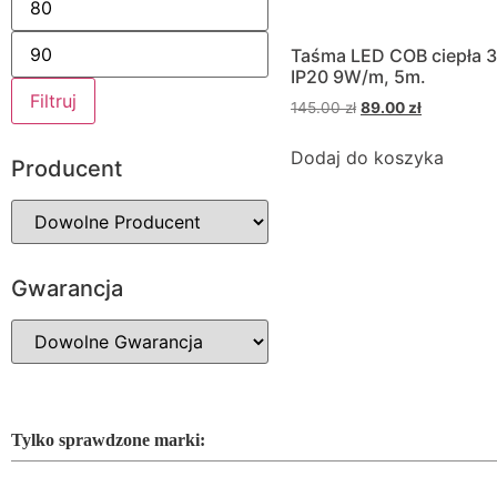
Taśma LED COB ciepła 
IP20 9W/m, 5m.
Filtruj
145.00
zł
89.00
zł
Dodaj do koszyka
Producent
Gwarancja
Tylko sprawdzone marki: