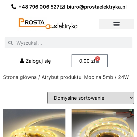
+48 796 006 527
biuro@prostaelektryka.pl
Wszystkie kategorie
Akcesoria elektryczne
Akcesoria meblowe
Akcesoria samochodowe
Oświetlenie ogrodowe
Domowe oświetlenie LED
Przemysłowe oświetlenie LED
Zestawy taśm LED
Polecani fachowcy
0
Zaloguj się
0.00
zł
Strona główna
/ Atrybut produktu: Moc na 5mb / 24W