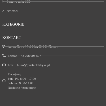
Zestawy taśm LED
Nowości
KATEGORIE
KONTAKT
Adres:
Nowa Wieś 30A, 63-300 Pleszew
Telefon:
+48 796 006 527
Email:
biuro@prostaelektryka.pl
Pracujemy:
Pon - Pt / 8:00 - 17:00
Sobota / 9:00-14:00
Niedziela / zamknięte