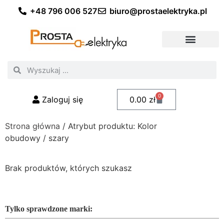
+48 796 006 527
biuro@prostaelektryka.pl
Wszystkie kategorie
Akcesoria elektryczne
Akcesoria meblowe
Akcesoria samochodowe
Oświetlenie ogrodowe
Domowe oświetlenie LED
Przemysłowe oświetlenie LED
Zestawy taśm LED
Polecani fachowcy
0
Zaloguj się
0.00
zł
Strona główna
/ Atrybut produktu: Kolor
obudowy / szary
Brak produktów, których szukasz
Tylko sprawdzone marki: