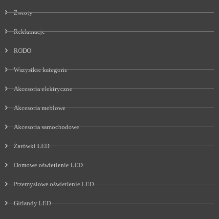
Zwroty
Reklamacje
RODO
Wszystkie kategorie
Akcesoria elektryczne
Akcesoria meblowe
Akcesoria samochodowe
Żarówki LED
Domowe oświetlenie LED
Przemysłowe oświetlenie LED
Girlandy LED