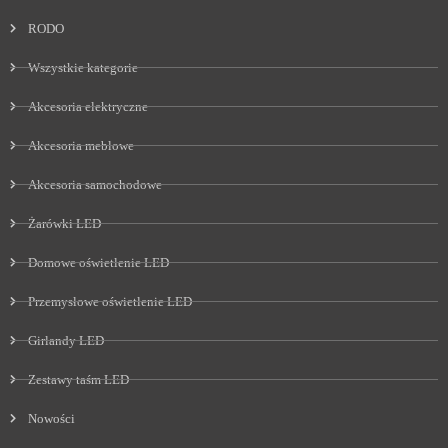
RODO
Wszystkie kategorie
Akcesoria elektryczne
Akcesoria meblowe
Akcesoria samochodowe
Żarówki LED
Domowe oświetlenie LED
Przemysłowe oświetlenie LED
Girlandy LED
Zestawy taśm LED
Nowości