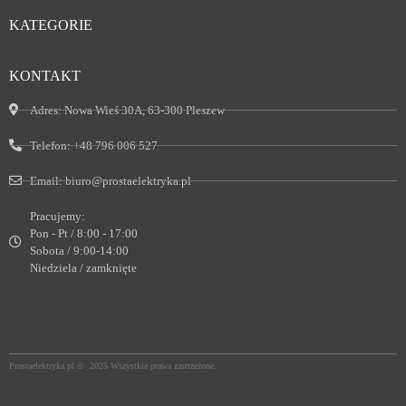
KATEGORIE
KONTAKT
Adres:
Nowa Wieś 30A, 63-300 Pleszew
Telefon:
+48 796 006 527
Email:
biuro@prostaelektryka.pl
Pracujemy:
Pon - Pt / 8:00 - 17:00
Sobota / 9:00-14:00
Niedziela / zamknięte
Prostaelektryka.pl © 2025 Wszystkie prawa zastrzeżone.