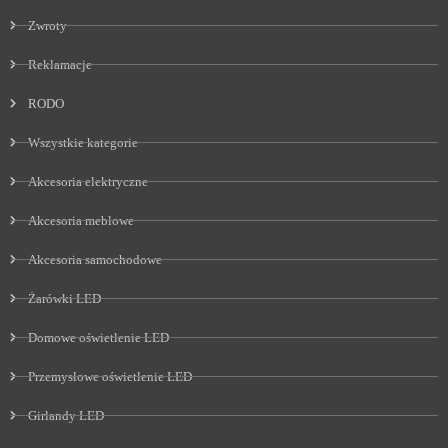
Zwroty
Reklamacje
RODO
Wszystkie kategorie
Akcesoria elektryczne
Akcesoria meblowe
Akcesoria samochodowe
Żarówki LED
Domowe oświetlenie LED
Przemysłowe oświetlenie LED
Girlandy LED