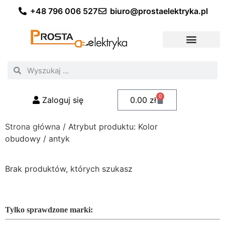
+48 796 006 527
biuro@prostaelektryka.pl
Wszystkie kategorie
Akcesoria elektryczne
Akcesoria meblowe
Akcesoria samochodowe
Oświetlenie ogrodowe
Domowe oświetlenie LED
Przemysłowe oświetlenie LED
Zestawy taśm LED
Polecani fachowcy
0
Zaloguj się
0.00
zł
Strona główna
/ Atrybut produktu: Kolor
obudowy / antyk
Brak produktów, których szukasz
Tylko sprawdzone marki: