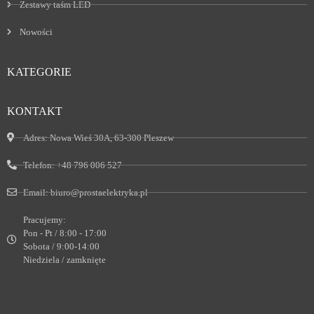
Zestawy taśm LED
Nowości
KATEGORIE
KONTAKT
Adres:
Nowa Wieś 30A, 63-300 Pleszew
Telefon:
+48 796 006 527
Email:
biuro@prostaelektryka.pl
Pracujemy:
Pon - Pt / 8:00 - 17:00
Sobota / 9:00-14:00
Niedziela / zamknięte