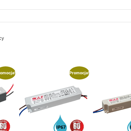
cy
omocja!
Promocja!