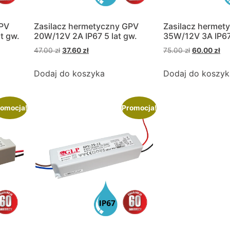
GPV
Zasilacz hermetyczny GPV
Zasilacz hermet
t gw.
20W/12V 2A IP67 5 lat gw.
35W/12V 3A IP67 
47.00
zł
37.60
zł
75.00
zł
60.00
zł
Dodaj do koszyka
Dodaj do koszyk
omocja!
Promocja!