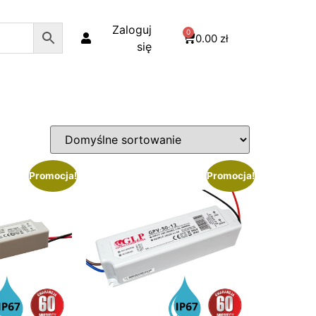
Zaloguj
0
0.00
zł
się
Promocja!
Promocja!