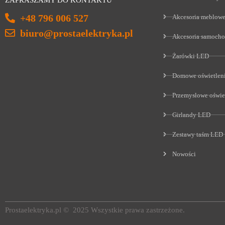
ZAPRASZAMY DO KONTAKTU
+48 796 006 527
Akcesoria meblow
biuro@prostaelektryka.pl
Akcesoria samoch
Żarówki LED
Domowe oświetlen
Przemysłowe oświe
Girlandy LED
Zestawy taśm LED
Nowości
Prostaelektryka.pl © 2025 Wszystkie prawa zastrzeżone.