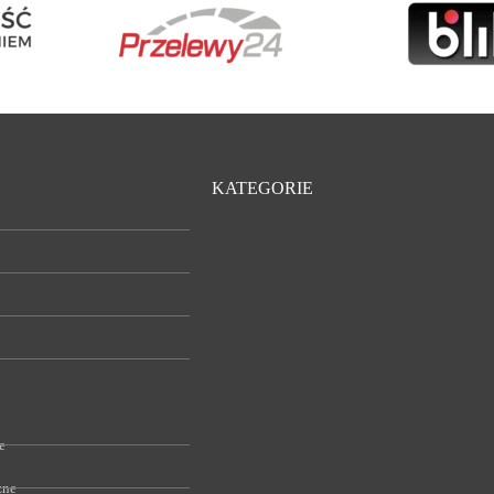
KATEGORIE
e
zne