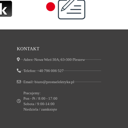
KONTAKT
Adres:
Nowa Wieś 30A, 63-300 Pleszew
Telefon:
+48 796 006 527
Email:
biuro@prostaelektryka.pl
Pracujemy:
Pon - Pt / 8:00 - 17:00
Sobota / 9:00-14:00
Niedziela / zamknięte