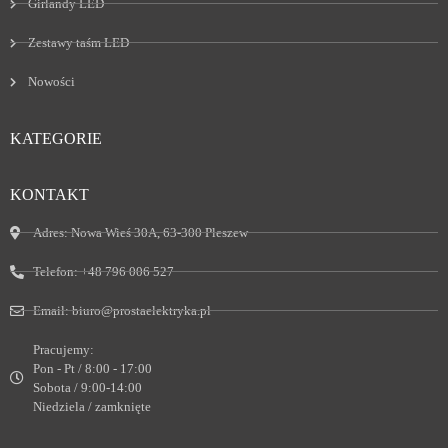
Girlandy LED
Zestawy taśm LED
Nowości
KATEGORIE
KONTAKT
Adres:
Nowa Wieś 30A, 63-300 Pleszew
Telefon:
+48 796 006 527
Email:
biuro@prostaelektryka.pl
Pracujemy:
Pon - Pt / 8:00 - 17:00
Sobota / 9:00-14:00
Niedziela / zamknięte