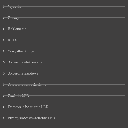
Wysyłka
Zwroty
Reklamacje
RODO
Wszystkie kategorie
Akcesoria elektryczne
Akcesoria meblowe
Akcesoria samochodowe
Żarówki LED
Domowe oświetlenie LED
Przemysłowe oświetlenie LED