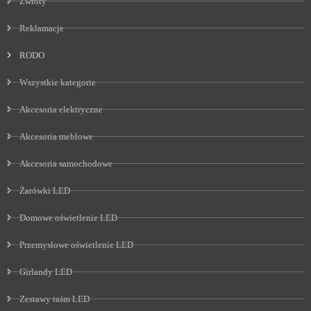
Zwroty
Reklamacje
RODO
Wszystkie kategorie
Akcesoria elektryczne
Akcesoria meblowe
Akcesoria samochodowe
Żarówki LED
Domowe oświetlenie LED
Przemysłowe oświetlenie LED
Girlandy LED
Zestawy taśm LED