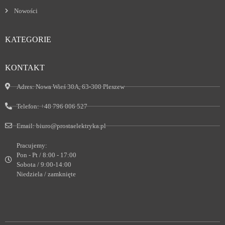
Nowości
KATEGORIE
KONTAKT
Adres:
Nowa Wieś 30A, 63-300 Pleszew
Telefon:
+48 796 006 527
Email:
biuro@prostaelektryka.pl
Pracujemy:
Pon - Pt / 8:00 - 17:00
Sobota / 9:00-14:00
Niedziela / zamknięte