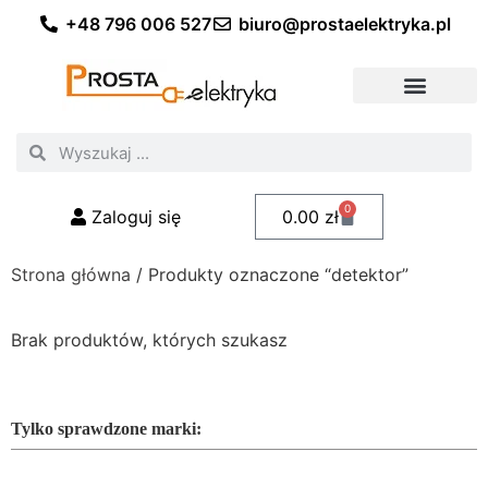
+48 796 006 527
biuro@prostaelektryka.pl
Wszystkie kategorie
Akcesoria elektryczne
Akcesoria meblowe
Akcesoria samochodowe
Oświetlenie ogrodowe
Domowe oświetlenie LED
Przemysłowe oświetlenie LED
Zestawy taśm LED
Polecani fachowcy
0
Zaloguj się
0.00
zł
Strona główna
/ Produkty oznaczone “detektor”
Brak produktów, których szukasz
Tylko sprawdzone marki: