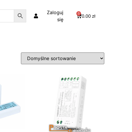
Zaloguj
0
0.00
zł
się