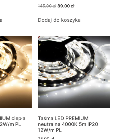
145.00
zł
89.00
zł
a
Dodaj do koszyka
IUM ciepła
Taśma LED PREMIUM
12W/m PL
neutralna 4000K 5m IP20
12W/m PL
75.00
zł