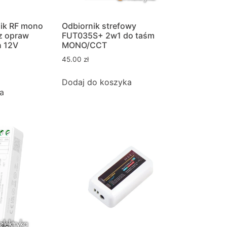
nik RF mono
Odbiornik strefowy
z opraw
FUT035S+ 2w1 do taśm
h 12V
MONO/CCT
45.00
zł
Dodaj do koszyka
a