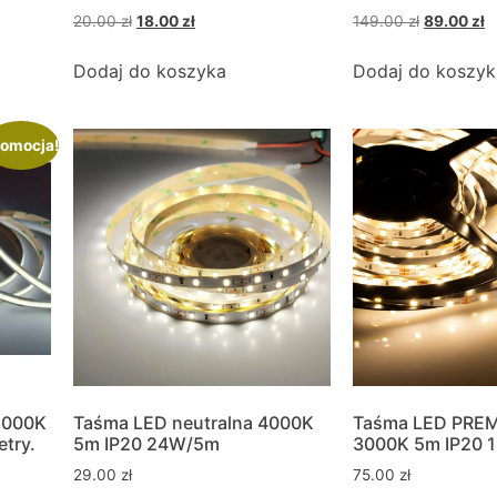
20.00
zł
18.00
zł
149.00
zł
89.00
zł
Dodaj do koszyka
Dodaj do koszyk
omocja!
6000K
Taśma LED neutralna 4000K
Taśma LED PREM
try.
5m IP20 24W/5m
3000K 5m IP20 
29.00
zł
75.00
zł