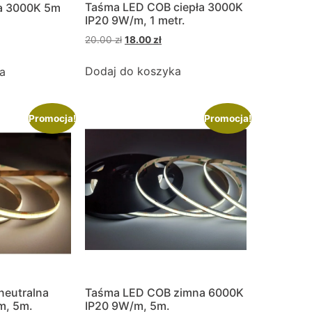
Taśma LED COB ciepła 3000K
ła 3000K 5m
IP20 9W/m, 1 metr.
20.00
zł
18.00
zł
Dodaj do koszyka
a
Promocja!
Promocja!
neutralna
Taśma LED COB zimna 6000K
m, 5m.
IP20 9W/m, 5m.