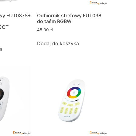
owy FUT037S+
Odbiornik strefowy FUT038
do taśm RGBW
CCT
45.00
zł
Dodaj do koszyka
a