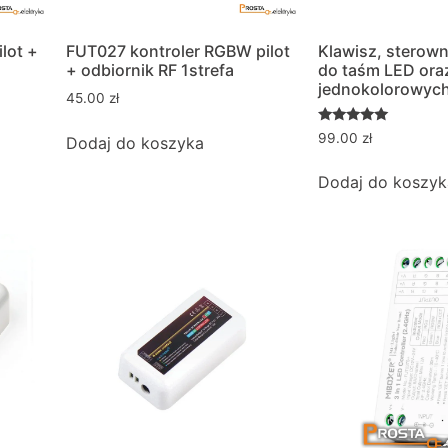
lot +
FUT027 kontroler RGBW pilot
Klawisz, sterow
+ odbiornik RF 1strefa
do taśm LED ora
jednokolorowyc
45.00
zł
Oceniono
99.00
zł
Dodaj do koszyka
5.00
na 5
Dodaj do koszyk