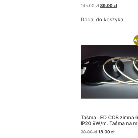
145.00
zł
89.00
zł
Dodaj do koszyka
Pr
Taśma LED COB zimna 
IP20 9W/m. Taśma na me
20.00
zł
18.00
zł