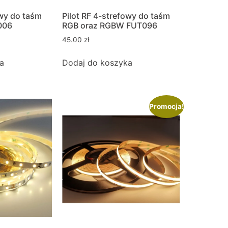
owy do taśm
Pilot RF 4-strefowy do taśm
006
RGB oraz RGBW FUT096
45.00
zł
a
Dodaj do koszyka
Promocja!