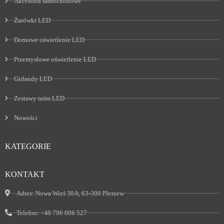
Akcesoria samochodowe
Żarówki LED
Domowe oświetlenie LED
Przemysłowe oświetlenie LED
Girlandy LED
Zestawy taśm LED
Nowości
KATEGORIE
KONTAKT
Adres:
Nowa Wieś 30A, 63-300 Pleszew
Telefon:
+48 796 006 527