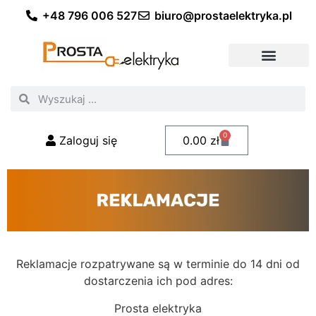
+48 796 006 527
biuro@prostaelektryka.pl
Wszystkie kategorie
Akcesoria elektryczne
Akcesoria meblowe
Akcesoria samochodowe
Oświetlenie ogrodowe
Domowe oświetlenie LED
Przemysłowe oświetlenie LED
Zestawy taśm LED
Polecani fachowcy
0
Zaloguj się
0.00
zł
Reklamacje rozpatrywane są w terminie do 14 dni od
dostarczenia ich pod adres:
Prosta elektryka